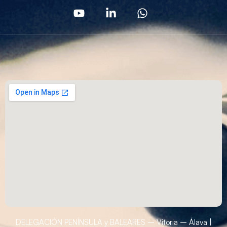
DELEGACIÓN PENÍNSULA y BALEARES – Vitoria – Álava |