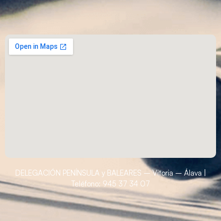
DELEGACIÓN PENÍNSULA y BALEARES – Vitoria – Álava |
Teléfono: 945 37 34 07